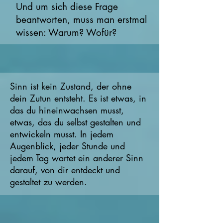
Und um sich diese Frage
beantworten, muss man erstmal
wissen: Warum? Wofür?
Sinn ist kein Zustand, der ohne
dein Zutun entsteht. Es ist etwas, in
das du hineinwachsen musst,
etwas, das du selbst gestalten und
entwickeln musst. In jedem
Augenblick, jeder Stunde und
jedem Tag wartet ein anderer Sinn
darauf, von dir entdeckt und
gestaltet zu werden.