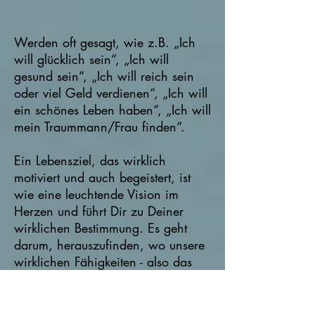
Werden oft gesagt, wie z.B. „Ich
will glücklich sein“, „Ich will
gesund sein“, „Ich will reich sein
oder viel Geld verdienen“, „Ich will
ein schönes Leben haben“, „Ich will
mein Traummann/Frau finden“.
Ein Lebensziel, das wirklich
motiviert und auch begeistert, ist
wie eine leuchtende Vision im
Herzen und führt Dir zu Deiner
wirklichen Bestimmung. Es geht
darum, herauszufinden, wo unsere
wirklichen Fähigkeiten - also das
Besondere an uns - liegen und dies
zu verwirklichen. Vielleicht ein
Traum, um etwas