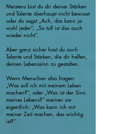
Meistens bist du dir deiner Stärken
und Talente überhaupt nicht bewusst
oder du sagst „Ach, das kann ja
wohl jeder“, „So toll ist das auch
wieder nicht“.
Aber ganz sicher hast du auch
Talente und Stärken, die dir helfen,
deinen Lebenssinn zu gestalten.
Wenn Menschen also fragen:
„Was soll ich mit meinem Leben
machen?“, oder „Was ist der Sinn
meines Lebens?“ meinen sie
eigentlich: „Was kann ich mit
meiner Zeit machen, das wichtig
ist?“