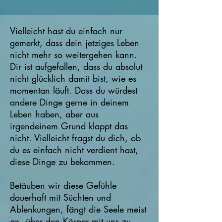
Vielleicht hast du einfach nur
gemerkt, dass dein jetziges Leben
nicht mehr so weitergehen kann.
Dir ist aufgefallen, dass du absolut
nicht glücklich damit bist, wie es
momentan läuft. Dass du würdest
andere Dinge gerne in deinem
Leben haben, aber aus
irgendeinem Grund klappt das
nicht. Vielleicht fragst du dich, ob
du es einfach nicht verdient hast,
diese Dinge zu bekommen.
Betäuben wir diese Gefühle
dauerhaft mit Süchten und
Ablenkungen, fängt die Seele meist
an, über den Körper mit uns zu