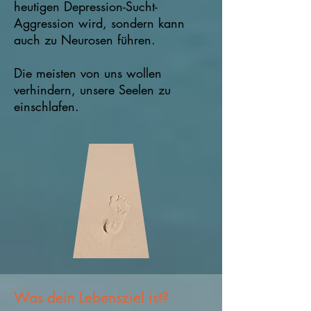
heutigen Depression-Sucht-
Aggression wird, sondern kann
auch zu Neurosen führen.
Die meisten von uns wollen
verhindern, unsere Seelen zu
einschlafen.
Was dein Lebensziel ist?