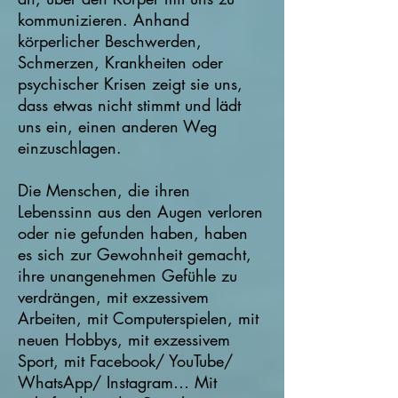
kommunizieren. Anhand
körperlicher Beschwerden,
Schmerzen, Krankheiten oder
psychischer Krisen zeigt sie uns,
dass etwas nicht stimmt und lädt
uns ein, einen anderen Weg
einzuschlagen.
Die Menschen, die ihren
Lebenssinn aus den Augen verloren
oder nie gefunden haben, haben
es sich zur Gewohnheit gemacht,
ihre unangenehmen Gefühle zu
verdrängen, mit exzessivem
Arbeiten, mit Computerspielen, mit
neuen Hobbys, mit exzessivem
Sport, mit Facebook/ YouTube/
WhatsApp/ Instagram… Mit