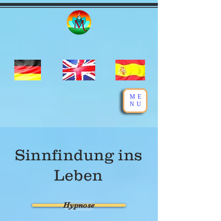
ME
NU
Sinnfindung ins
Leben
Hypnose