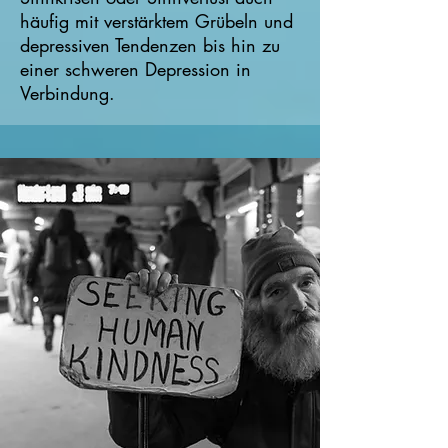
häufig mit verstärktem Grübeln und
depressiven Tendenzen bis hin zu
einer schweren Depression in
Verbindung.