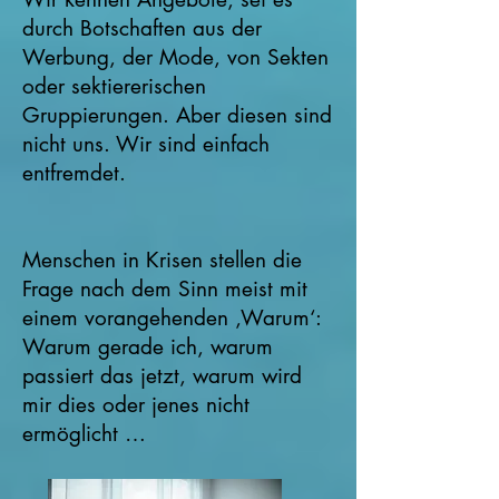
durch Botschaften aus der
Werbung, der Mode, von Sekten
oder sektiererischen
Gruppierungen. Aber diesen sind
nicht uns. Wir sind einfach
entfremdet.
Menschen in Krisen stellen die
Frage nach dem Sinn meist mit
einem vorangehenden ‚Warum‘:
Warum gerade ich, warum
passiert das jetzt, warum wird
mir dies oder jenes nicht
ermöglicht …