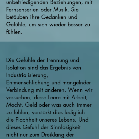
unbefriedigenden Beziehungen, mit
Fernsehserien oder Musik. Sie
betäuben ihre Gedanken und
Gefühle, um sich wieder besser zu
fühlen.
Die Gefühle der Trennung und
Isolation sind das Ergebnis von
Industrialisierung,
Entmenschlichung und mangelnder
Verbindung mit anderen. Wenn wir
versuchen, diese Leere mit Arbeit,
Macht, Geld oder was auch immer
zu fühlen, verstärkt dies lediglich
die Flachheit unseres Lebens. Und
dieses Gefühl der Sinnlosigkeit
nicht nur zum Dreiklang der