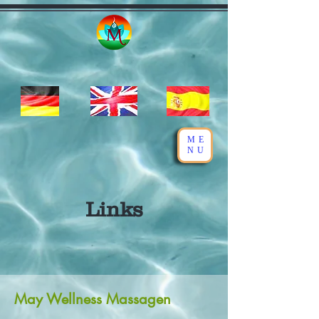
ME
NU
Links
May Wellness Massagen