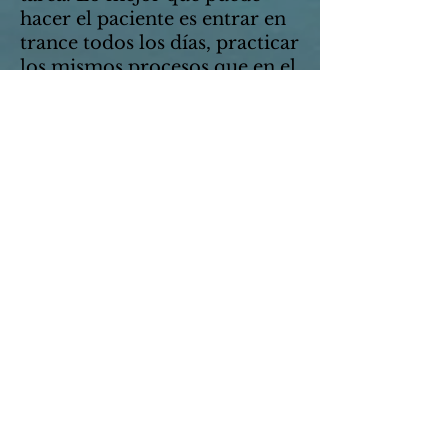
hacer el paciente es entrar en
trance todos los días, practicar
los mismos procesos que en el
tratamiento.
Hipnosis
Depresión y Burnout