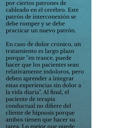
por ciertos patrones de
cableado en el cerebro. Este
patrón de interconexión se
debe romper y se debe
practicar un nuevo patrón.
En caso de dolor crónico, un
tratamiento es largo plazo
porque "en trance, puede
hacer que los pacientes sean
relativamente indoloros, pero
deben aprender a integrar
estas experiencias sin dolor a
la vida diaria". Al final, el
paciente de terapia
conductual no difiere del
cliente de hipnosis porque
ambos tienen que hacer su
tarea. Lo mejor que puede