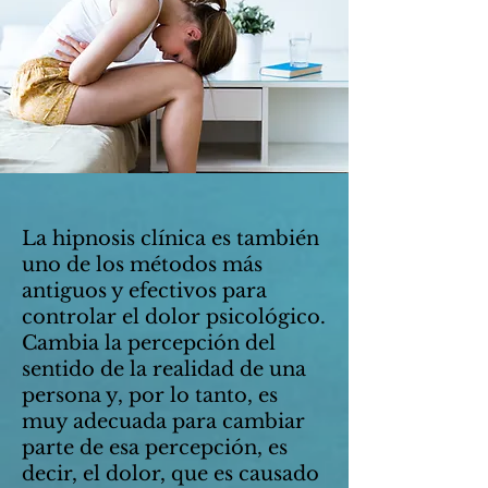
La hipnosis clínica es también
uno de los métodos más
antiguos y efectivos para
controlar el dolor psicológico.
Cambia la percepción del
sentido de la realidad de una
persona y, por lo tanto, es
muy adecuada para cambiar
parte de esa percepción, es
decir, el dolor, que es causado